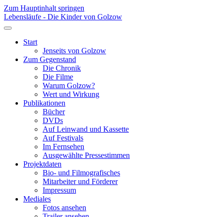
Zum Hauptinhalt springen
Lebensläufe - Die Kinder von Golzow
Start
Jenseits von Golzow
Zum Gegenstand
Die Chronik
Die Filme
Warum Golzow?
Wert und Wirkung
Publikationen
Bücher
DVDs
Auf Leinwand und Kassette
Auf Festivals
Im Fernsehen
Ausgewählte Pressestimmen
Projektdaten
Bio- und Filmografisches
Mitarbeiter und Förderer
Impressum
Mediales
Fotos ansehen
Trailer ansehen