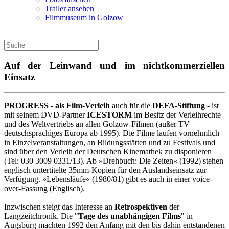
Trailer ansehen
Filmmuseum in Golzow
Auf der Leinwand und im nichtkommerziellen
Einsatz
PROGRESS - als Film-Verleih
auch für die
DEFA-Stiftung
- ist
mit seinem DVD-Partner
ICESTORM
im Besitz der Verleihrechte
und des Weltvertriebs an allen Golzow-Filmen (außer TV
deutschsprachiges Europa ab 1995). Die Filme laufen vornehmlich
in Einzelveranstaltungen, an Bildungsstätten und zu Festivals und
sind über den Verleih der Deutschen Kinemathek zu disponieren
(Tel: 030 3009 0331/13). Ab »Drehbuch: Die Zeiten« (1992) stehen
englisch untertitelte 35mm-Kopien für den Auslandseinsatz zur
Verfügung. »Lebensläufe« (1980/81) gibt es auch in einer voice-
over-Fassung (Englisch).
Inzwischen steigt das Interesse an
Retrospektiven
der
Langzeitchronik. Die "
Tage des unabhängigen Films
" in
Augsburg machten 1992 den Anfang mit den bis dahin entstandenen