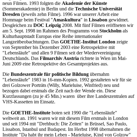
neun Filmen. 1993 folgten die
Akademie der Künste
(Sommerakademie) in Berlin und die
Technische Universität
Dresden
(jeweils zehn Filme). 1996 war unserer Arbeit eine
Hommage beim Festival "
Amaskultura
" in
Lissabon
gewidmet.
Desgleichen zu
DOC Leipzig
2008. Mit fünf Filmen eröffneten wir
am 5. Sept. 1998 im Rahmen des Programms von
Stockholm
als
Kulturhauptstadt Europas eine Reihe internationaler
Langzeitbeobachtungen. Das
GOETHE-Institut London
zeigte
von September bis Dezember 2003 eine Retrospektive mit
"Lebensläufe" und allen 9 Filmen seit der Wiedervereinigung
Deutschlands. Das
Filmarchiv Austria
richtete in Wien im Mai-
Juni 2009 eine Retrospektive des Gesamtprojektes aus.
Die
Bundeszentrale für politische Bildung
übernahm
"Lebensläufe" 1983 in 16-mm-Kopien. 1992 gestalteten wir für sie
drei Golzower Porträts (Willy, Marieluise, Winfried) neu und
bezogen dabei erstmals die Zeit nach der Wende ein. Diese
Kurzfassungen (zu je 45 Min.) waren über ihre Landeszentralen auf
VHS-Kassetten im Einsatz.
Die
GOETHE-Institute
boten seit 1990 die "Lebensläufe"
weltweit an. 1991 waren wir mit diesem Film erstmals in London
und seit 1994 mit "Drehbuch: Die Zeiten" in Brüssel, Sao Paulo,
Lissabon, Istanbul und Budapest. Im Herbst 1998 übernahmen die
Institute "Da habt ihr mein Leben - Marieluise, Kind von Golzow"