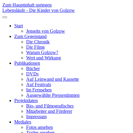
Zum Hauptinhalt springen
Lebensläufe - Die Kinder von Golzow
Start
Jenseits von Golzow
Zum Gegenstand
Die Chronik
Die Filme
Warum Golzow?
Wert und Wirkung
Publikationen
Bücher
DVDs
Auf Leinwand und Kassette
Auf Festivals
Im Fernsehen
Ausgewählte Pressestimmen
Projektdaten
Bio- und Filmografisches
Mitarbeiter und Förderer
Impressum
Mediales
Fotos ansehen
Trailer ansehen